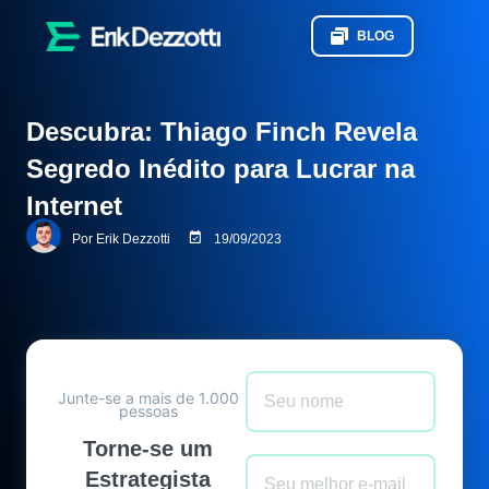
BLOG
Descubra: Thiago Finch Revela
Segredo Inédito para Lucrar na
Internet
Por
Erik Dezzotti
19/09/2023
Junte-se a mais de 1.000
pessoas
Torne-se um
Estrategista