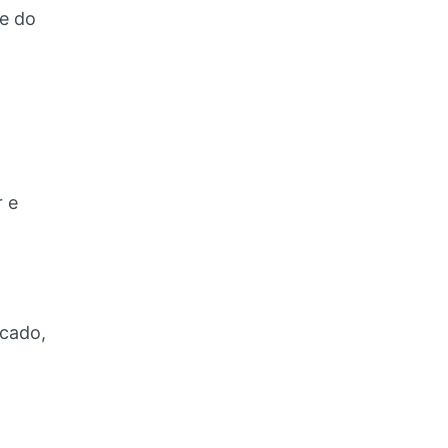
e do
r e
rcado,