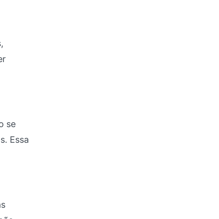
,
er
o se
s. Essa
as