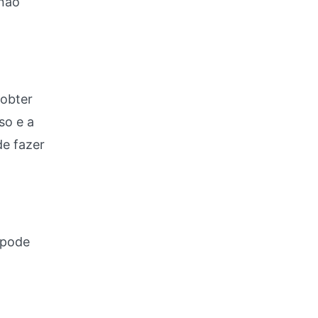
 não
 obter
so e a
de fazer
 pode