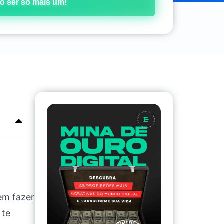
o ser só mais um!
em fazer
 te