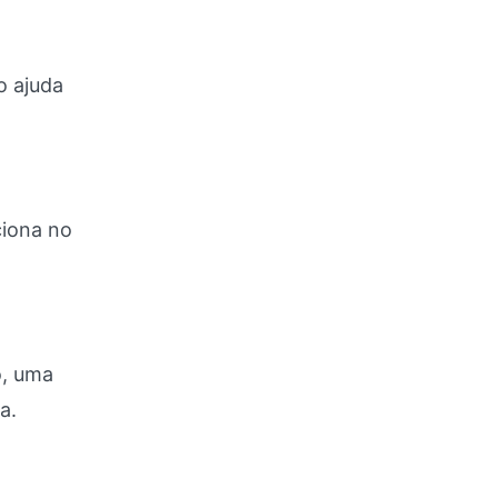
o ajuda
ciona no
o, uma
a.