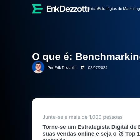
Inicio
Estratégias de Marketing
O que é: Benchmarkin
Por
Erik Dezzotti
03/07/2024
Junte-se a mais de 1.000 pessoas
Torne-se um Estrategista Digital de 
suas vendas online e seja o 🥇 Top 