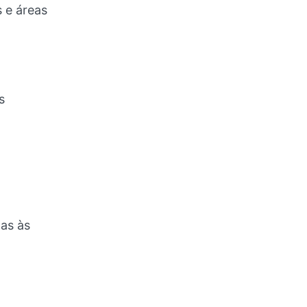
 e áreas
s
das às