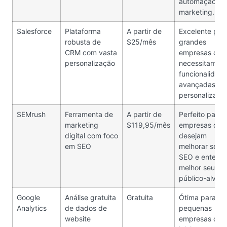
automação de
marketing.
Salesforce
Plataforma
A partir de
Excelente par
robusta de
$25/mês
grandes
CRM com vasta
empresas que
personalização
necessitam de
funcionalidad
avançadas e
personalizada
SEMrush
Ferramenta de
A partir de
Perfeito para
marketing
$119,95/mês
empresas que
digital com foco
desejam
em SEO
melhorar seu
SEO e entend
melhor seu
público-alvo.
Google
Análise gratuita
Gratuita
Ótima para
Analytics
de dados de
pequenas
website
empresas ou