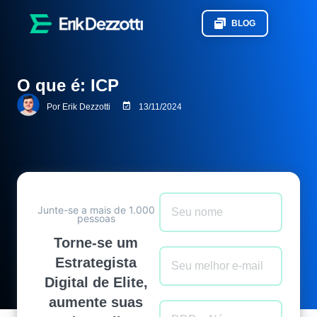
BLOG
O que é: ICP
Por
Erik Dezzotti
13/11/2024
Junte-se a mais de 1.000
pessoas
Torne-se um
Estrategista
Digital de Elite,
aumente suas