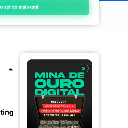
o ser só mais um!
ting