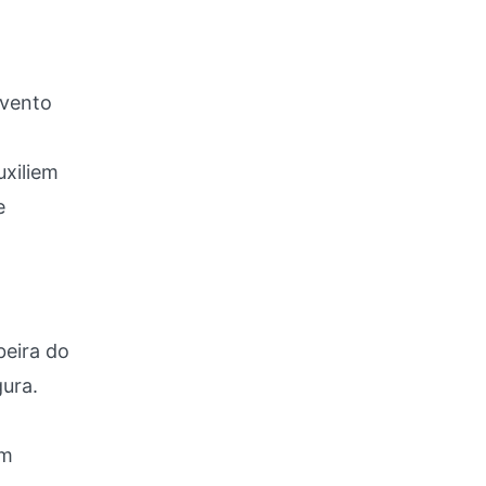
 vento
uxiliem
e
beira do
ura.
em