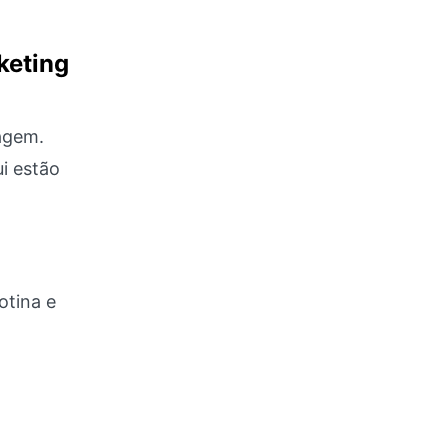
keting
iagem.
i estão
otina e