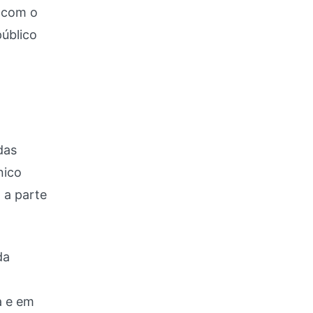
 com o
público
das
nico
 a parte
da
a e em