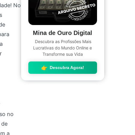
dade! No
s
de
Mina de Ouro Digital
para
Descubra as Profissões Mais
ia
Lucrativas do Mundo Online e
r
Transforme sua Vida
Descubra Agora!
r
sso no
 de
em a