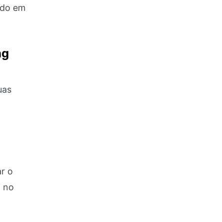
ando em
ng
uas
ar o
a no