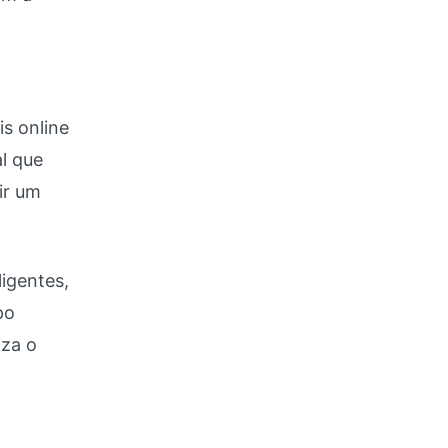
is online
l que
ir um
ligentes,
po
iza o